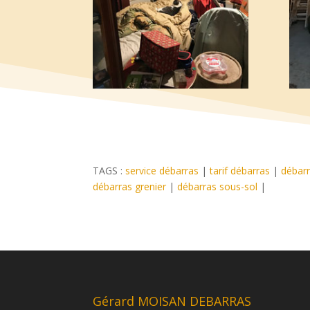
TAGS :
service débarras
|
tarif débarras
|
débarr
débarras grenier
|
débarras sous-sol
|
Gérard MOISAN DEBARRAS