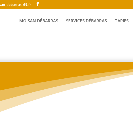
an-debarras-69.fr
MOISAN DÉBARRAS
SERVICES DÉBARRAS
TARIFS
Téléphone
*
Adresse de messagerie
*