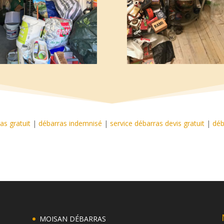
as gratuit
|
débarras indemnisé
|
service débarras devis gratuit
|
déb
MOISAN DÉBARRAS