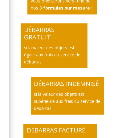
vous orienterons vers l’une de
nos
3 formules sur mesure
:
DÉBARRAS
GRATUIT
si la valeur des objets est
égale aux frais du service de
débarras
DÉBARRAS INDEMNISÉ
si la valeur des objets est
supérieure aux frais du service de
débarras
DÉBARRAS FACTURÉ