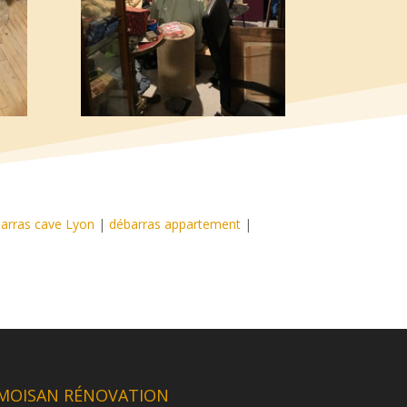
arras cave Lyon
|
débarras appartement
|
MOISAN RÉNOVATION