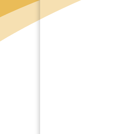
Code postal
*
Ville
Votre demande
Type de local à débarrasser
*
Votre local est-il en étage ?
Oui
Non
Objets à débarraser
Meubles anciens
Meubles modernes