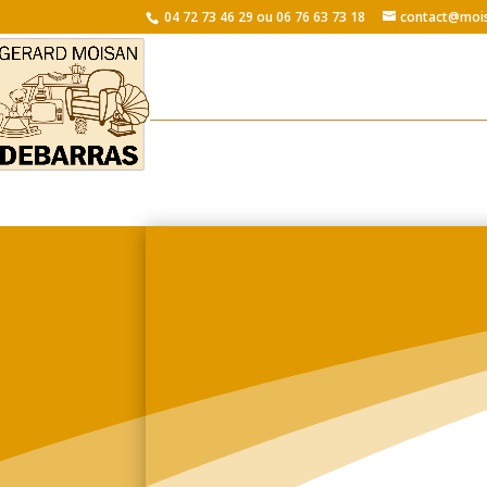
04 72 73 46 29 ou 06 76 63 73 18
contact@mois
Personne à contacter
Prénom
*
Nom
*
Adresse
*