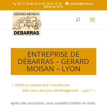
04 72 73 46 29 ou 06 76 63 73 18
contact@moisan-
debarras-69.fr
ENTREPRISE DE
DÉBARRAS – GERARD
MOISAN – LYON
←
VIDER un Grenier à la Croix-Rousse
Vider une cave pour déménagement - Lyon 7
→
Après une succession, vous souhaitez mettre en vente