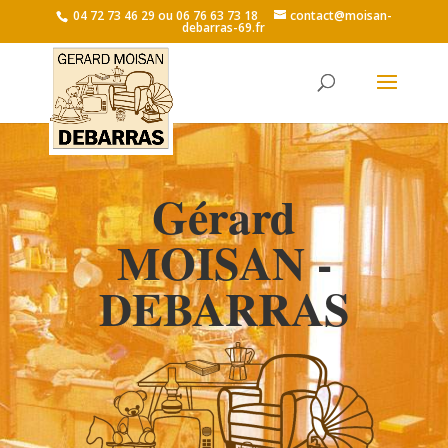
04 72 73 46 29 ou 06 76 63 73 18
contact@moisan-
debarras-69.fr
Gérard
MOISAN -
DEBARRAS