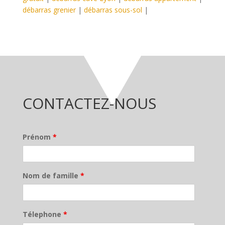
débarras grenier
|
débarras sous-sol
|
CONTACTEZ-NOUS
Prénom
*
Nom de famille
*
Télephone
*