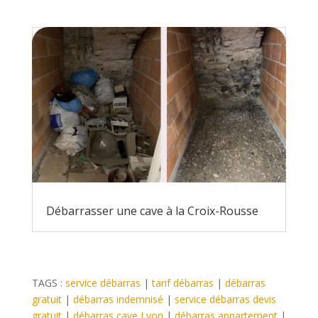
Débarrasser une cave à la Croix-Rousse
TAGS :
service débarras
|
tarif débarras
|
débarras
gratuit
|
débarras indemnisé
|
service débarras devis
gratuit
|
débarras cave Lyon
|
débarras appartement
|